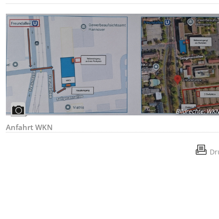
Bildrechte
:
WKN
Anfahrt WKN
Dr