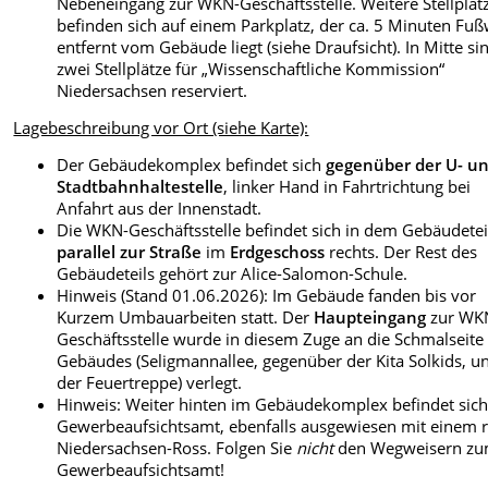
Nebeneingang zur WKN-Geschäftsstelle. Weitere Stellplät
befinden sich auf einem Parkplatz, der ca. 5 Minuten Fu
entfernt vom Gebäude liegt (siehe Draufsicht). In Mitte si
zwei Stellplätze für „Wissenschaftliche Kommission“
Niedersachsen reserviert.
Lagebeschreibung vor Ort (siehe Karte):
Der Gebäudekomplex befindet sich
gegenüber der U- u
Stadtbahnhaltestelle
, linker Hand in Fahrtrichtung bei
Anfahrt aus der Innenstadt.
Die WKN-Geschäftsstelle befindet sich in dem Gebäudetei
parallel zur Straße
im
Erdgeschoss
rechts. Der Rest des
Gebäudeteils gehört zur Alice-Salomon-Schule.
Hinweis (Stand 01.06.2026): Im Gebäude fanden bis vor
Kurzem Umbauarbeiten statt. Der
Haupteingang
zur WK
Geschäftsstelle wurde in diesem Zuge an die Schmalseite
Gebäudes (Seligmannallee, gegenüber der Kita Solkids, u
der Feuertreppe) verlegt.
Hinweis: Weiter hinten im Gebäudekomplex befindet sich
Gewerbeaufsichtsamt, ebenfalls ausgewiesen mit einem 
Niedersachsen-Ross. Folgen Sie
nicht
den Wegweisern z
Gewerbeaufsichtsamt!